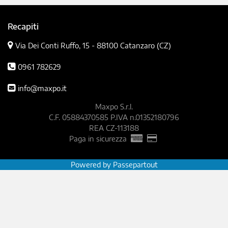
Recapiti
Via Dei Conti Ruffo, 15 -
88100 Catanzaro (CZ)
0961 782629
info@maxpo.it
Maxpo S.r.l.
C.F. 05884370585 P.IVA n.01352180796
REA CZ-113188
Paga in sicurezza
Powered by
Passepartout