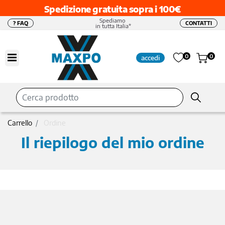
Spedizione gratuita sopra i 100€
Spediamo
? FAQ
CONTATTI
in tutta Italia*
Open menu
0
0
accedi
Carrello
Ordine
Il riepilogo del mio ordine