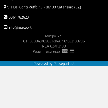
Via Dei Conti Ruffo, 15 -
88100 Catanzaro (CZ)
0961 782629
info@maxpo.it
Maxpo S.r.l.
C.F. 05884370585 P.IVA n.01352180796
REA CZ-113188
Paga in sicurezza
Powered by
Passepartout