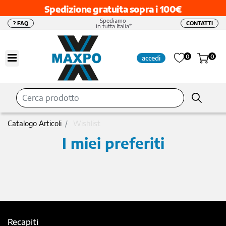
Spedizione gratuita sopra i 100€
Spediamo
? FAQ
CONTATTI
in tutta Italia*
Open menu
0
0
accedi
Catalogo Articoli
Wishlist
I miei
preferiti
Recapiti