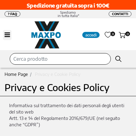
Spedizione gratuita sopra i 100€
Spediamo
? FAQ
CONTATTI
in tutta Italia*
Open menu
0
0
accedi
Home Page
Privacy e Cookie Policy
Privacy e Cookies Policy
Informativa sul trattamento dei dati personali degli utenti
del sito web
Artt. 13 e 14 del Regolamento 2016/679/UE (nel seguito
anche “GDPR”)